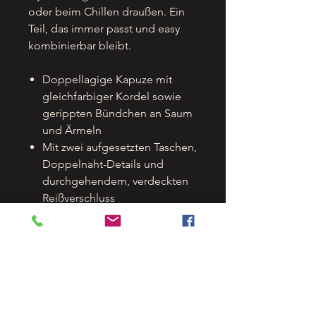
oder beim Chillen draußen. Ein
Teil, das immer passt und easy
kombinierbar bleibt.
Doppellagige Kapuze mit
gleichfarbiger Kordel sowie
gerippten Bündchen an Saum
und Ärmeln
Mit zwei aufgesetzten Taschen,
Doppelnaht-Details und
durchgehendem, verdeckten
Reißverschluss
Weiches, gebürstetes
Innenvlies
Stoffdichte: 280 g/m²